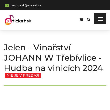
helpdesk@xticket.sk
Jelen - Vinařství
JOHANN W Třebívlice -
Hudba na vinicích 2024
NIE JE V PREDAJI