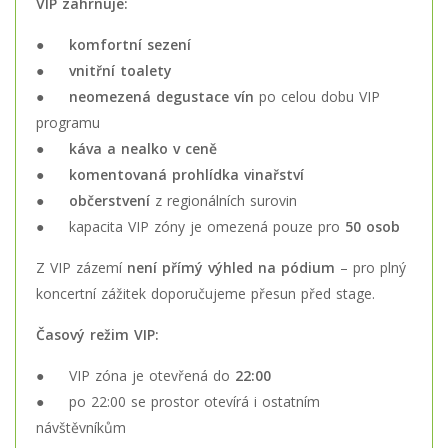
VIP zahrnuje:
●
komfortní sezení
●
vnitřní toalety
●
neomezená degustace vín
po celou dobu VIP
programu
●
káva a nealko v ceně
●
komentovaná prohlídka vinařství
●
občerstvení
z regionálních surovin
● kapacita VIP zóny je omezená pouze pro
50 osob
Z VIP zázemí
není přímý výhled na pódium
– pro plný
koncertní zážitek doporučujeme přesun před stage.
Časový režim VIP:
● VIP zóna je otevřená do
22:00
● po 22:00 se prostor otevírá i ostatním
návštěvníkům