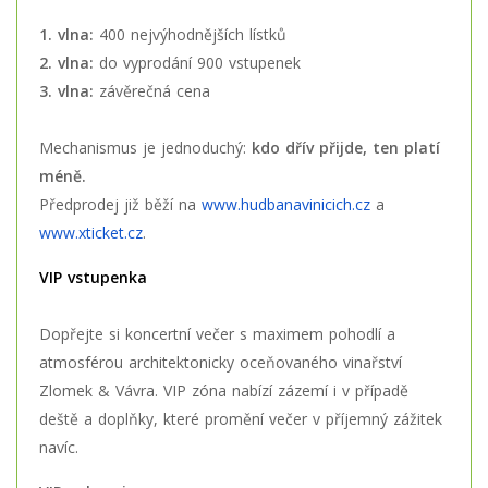
1. vlna:
400 nejvýhodnějších lístků
2. vlna:
do vyprodání 900 vstupenek
3. vlna:
závěrečná cena
Mechanismus je jednoduchý:
kdo dřív přijde, ten platí
méně.
Předprodej již běží na
www.hudbanavinicich.cz
a
www.xticket.cz
.
VIP vstupenka
Dopřejte si koncertní večer s maximem pohodlí a
atmosférou architektonicky oceňovaného vinařství
Zlomek & Vávra. VIP zóna nabízí zázemí i v případě
deště a doplňky, které promění večer v příjemný zážitek
navíc.