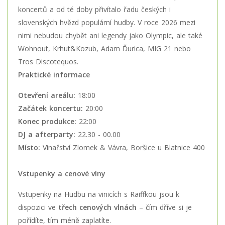
koncertů a od té doby přivítalo řadu českých i
slovenských hvězd populární hudby. V roce 2026 mezi
nimi nebudou chybět ani legendy jako Olympic, ale také
Wohnout, Krhut&Kozub, Adam Ďurica, MIG 21 nebo
Tros Discotequos.
Praktické informace
Otevření areálu:
18:00
Začátek koncertu:
20:00
Konec produkce:
22:00
DJ a afterparty:
22.30 - 00.00
Místo:
Vinařství Zlomek & Vávra, Boršice u Blatnice 400
Vstupenky a cenové vlny
Vstupenky na Hudbu na vinicích s Raiffkou jsou k
dispozici ve
třech cenových vlnách
– čím dříve si je
pořídíte, tím méně zaplatíte.