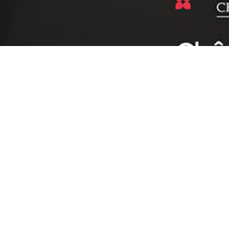
EXKLUZÍVNY PREDAJCA
NEprepredávame vstupenky