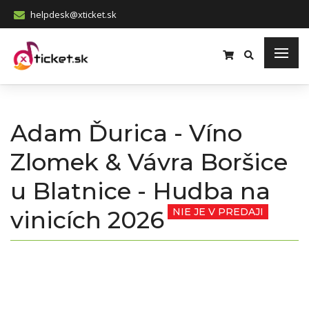
helpdesk@xticket.sk
Adam Ďurica - Víno
Zlomek & Vávra Boršice
u Blatnice - Hudba na
vinicích 2026
NIE JE V PREDAJI