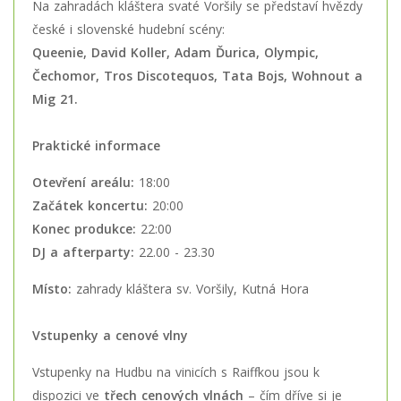
Na zahradách kláštera svaté Voršily se představí hvězdy
české i slovenské hudební scény:
Queenie, David Koller, Adam Ďurica, Olympic,
Čechomor, Tros Discotequos, Tata Bojs, Wohnout a
Mig 21.
Praktické informace
Otevření areálu:
18:00
Začátek koncertu:
20:00
Konec produkce:
22:00
DJ a afterparty:
22.00 - 23.30
Místo:
zahrady kláštera sv. Voršily, Kutná Hora
Vstupenky a cenové vlny
Vstupenky na Hudbu na vinicích s Raiffkou jsou k
dispozici ve
třech cenových vlnách
– čím dříve si je