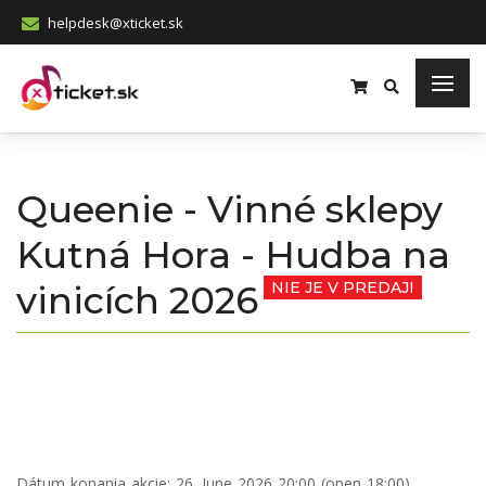
helpdesk@xticket.sk
Queenie - Vinné sklepy
Kutná Hora - Hudba na
vinicích 2026
NIE JE V PREDAJI
Dátum konania akcie:
26. June 2026 20:00 (open 18:00)