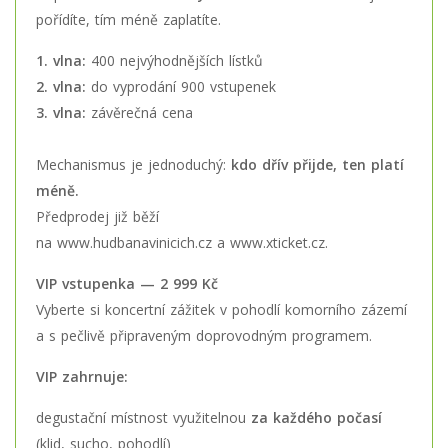
pořídíte, tím méně zaplatíte.
1. vlna:
400 nejvýhodnějších lístků
2. vlna:
do vyprodání 900 vstupenek
3. vlna:
závěrečná cena
Mechanismus je jednoduchý:
kdo dřív přijde, ten platí
méně.
Předprodej již běží
na
www.hudbanavinicich.cz
a
www.xticket.cz
.
VIP vstupenka — 2 999 Kč
Vyberte si koncertní zážitek v pohodlí komorního zázemí
a s pečlivě připraveným doprovodným programem.
VIP zahrnuje:
degustační místnost využitelnou
za každého počasí
(klid, sucho, pohodlí)