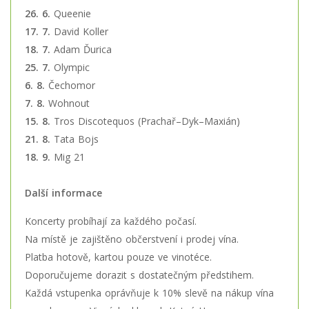
26. 6.
Queenie
17. 7.
David Koller
18. 7.
Adam Ďurica
25. 7.
Olympic
6. 8.
Čechomor
7. 8.
Wohnout
15. 8.
Tros Discotequos (Prachař–Dyk–Maxián)
21. 8.
Tata Bojs
18. 9.
Mig 21
Další informace
Koncerty probíhají za každého počasí.
Na místě je zajištěno občerstvení i prodej vína.
Platba hotově, kartou pouze ve vinotéce.
Doporučujeme dorazit s dostatečným předstihem.
Každá vstupenka oprávňuje k 10% slevě na nákup vína