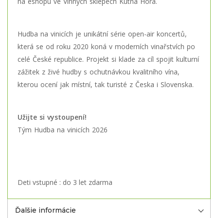
na eshopu ve Vinných sklepech Kutná Hora.
Hudba na vinicích je unikátní série open-air koncertů,
která se od roku 2020 koná v moderních vinařstvích po
celé České republice. Projekt si klade za cíl spojit kulturní
zážitek z živé hudby s ochutnávkou kvalitního vína,
kterou ocení jak místní, tak turisté z Česka i Slovenska.
Užijte si vystoupení!
Tým Hudba na vinicích 2026
Deti vstupné : do 3 let zdarma
Ďalšie informácie