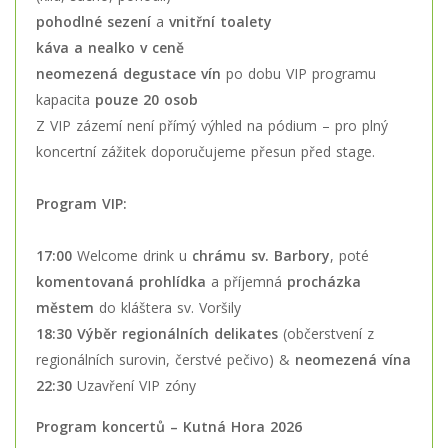
pohodlné sezení
a
vnitřní toalety
káva a nealko v ceně
neomezená degustace vín
po dobu VIP programu
kapacita
pouze 20 osob
Z VIP zázemí není přímý výhled na pódium – pro plný
koncertní zážitek doporučujeme přesun před stage.
Program VIP:
17:00
Welcome drink u
chrámu sv. Barbory
, poté
komentovaná prohlídka
a příjemná
procházka
městem
do kláštera sv. Voršily
18:30
Výběr regionálních delikates
(občerstvení z
regionálních surovin, čerstvé pečivo) &
neomezená vína
22:30
Uzavření VIP zóny
Program koncertů – Kutná Hora 2026