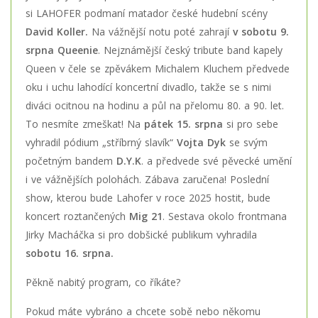
si LAHOFER podmaní matador české hudební scény
David Koller.
Na vážnější notu poté zahrají
v sobotu 9.
srpna Queenie
. Nejznámější český tribute band kapely
Queen v čele se zpěvákem Michalem Kluchem předvede
oku i uchu lahodící koncertní divadlo, takže se s nimi
diváci ocitnou na hodinu a půl na přelomu 80. a 90. let.
To nesmíte zmeškat! Na
pátek 15. srpna
si pro sebe
vyhradil pódium „stříbrný slavík“
Vojta Dyk
se svým
početným bandem
D.Y.K
. a předvede své pěvecké umění
i ve vážnějších polohách. Zábava zaručena! Poslední
show, kterou bude Lahofer v roce 2025 hostit, bude
koncert roztančených
Mig 21
. Sestava okolo frontmana
Jirky Macháčka si pro dobšické publikum vyhradila
sobotu 16. srpna.
Pěkně nabitý program, co říkáte?
Pokud máte vybráno a chcete sobě nebo někomu