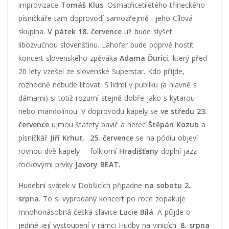
improvizace
Tomáš Klus
. Osmatřicetiletého třineckého
písničkáře tam doprovodí samozřejmě i jeho Cílová
skupina.
V pátek 18. července
už bude slyšet
libozvučnou slovenštinu. Lahofer bude poprvé hostit
koncert slovenského zpěváka
Adama Ďurici
, který před
20 lety vzešel ze slovenské Superstar. Kdo přijde,
rozhodně nebude litovat. S lidmi v publiku (a hlavně s
dámami) si totiž rozumí stejně dobře jako s kytarou
nebo mandolínou. V doprovodu kapely se
ve středu 23.
července
ujmou štafety bavič a herec
Štěpán Kozub
a
písničkář
Jiří Krhut. 25. července
se na pódiu objeví
rovnou dvě kapely - folklorní
Hradišťany
doplní jazz
rockovými prvky
Javory BEAT.
Hudební svátek v Dobšicích připadne
na sobotu 2.
srpna
. To si vyprodaný koncert po roce zopakuje
mnohonásobná česká slavice
Lucie Bílá
. A půjde o
jediné její vystoupení v rámci Hudby na vinicích.
8. srpna