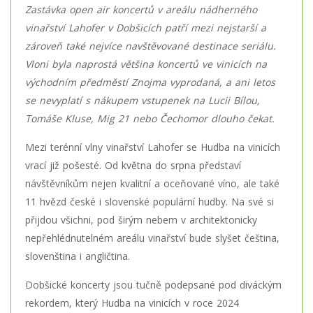
Zastávka open air koncertů v areálu nádherného
vinařství Lahofer v Dobšicích patří mezi nejstarší a
zároveň také nejvíce navštěvované destinace seriálu.
Vloni byla naprostá většina koncertů ve vinicích na
východním předměstí Znojma vyprodaná, a ani letos
se nevyplatí s nákupem vstupenek na Lucii Bílou,
Tomáše Kluse, Mig 21 nebo Čechomor dlouho čekat.
Mezi terénní vlny vinařství Lahofer se Hudba na vinicích
vrací již pošesté. Od května do srpna představí
návštěvníkům nejen kvalitní a oceňované víno, ale také
11 hvězd české i slovenské populární hudby. Na své si
přijdou všichni, pod širým nebem v architektonicky
nepřehlédnutelném areálu vinařství bude slyšet čeština,
slovenština i angličtina.
Dobšické koncerty jsou tučně podepsané pod diváckým
rekordem, který Hudba na vinicích v roce 2024