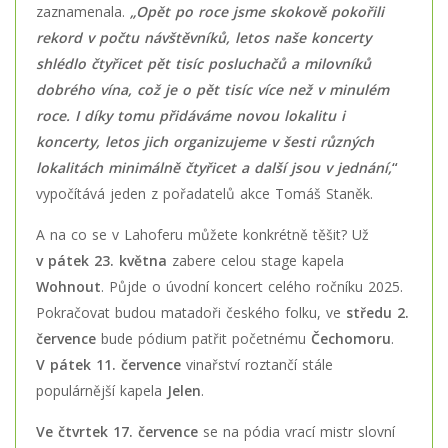
zaznamenala.
„Opět po roce jsme skokově pokořili
rekord v počtu návštěvníků, letos naše koncerty
shlédlo čtyřicet pět tisíc posluchačů a milovníků
dobrého vína, což je o pět tisíc více než v minulém
roce. I díky tomu přidáváme novou lokalitu i
koncerty, letos jich organizujeme v šesti různých
lokalitách minimálně čtyřicet a další jsou v jednání,
“
vypočítává jeden z pořadatelů akce Tomáš Staněk.
A na co se v Lahoferu můžete konkrétně těšit? Už
v pátek
23. května
zabere celou stage kapela
Wohnout
. Půjde o úvodní koncert celého ročníku 2025.
Pokračovat budou matadoři českého folku, ve
středu 2.
července
bude pódium patřit početnému
Čechomoru
.
V pátek 11. července
vinařství roztančí stále
populárnější kapela
Jelen
.
Ve čtvrtek 17. července
se na pódia vrací mistr slovní