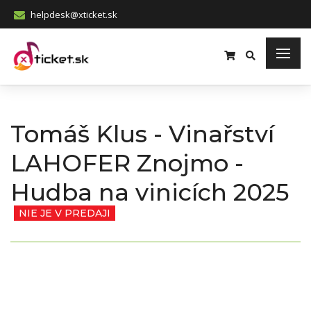
helpdesk@xticket.sk
Tomáš Klus - Vinařství
LAHOFER Znojmo -
Hudba na vinicích 2025
NIE JE V PREDAJI