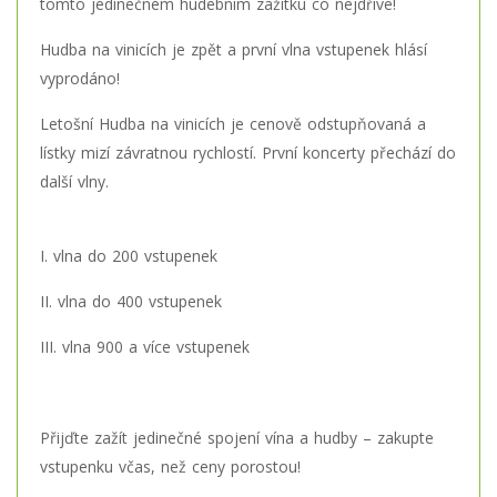
tomto jedinečném hudebním zážitku co nejdříve!
Hudba na vinicích je zpět a první vlna vstupenek hlásí
vyprodáno!
Letošní Hudba na vinicích je cenově odstupňovaná a
lístky mizí závratnou rychlostí. První koncerty přechází do
další vlny.
I. vlna do 200 vstupenek
II. vlna do 400 vstupenek
III. vlna 900 a více vstupenek
Přijďte zažít jedinečné spojení vína a hudby – zakupte
vstupenku včas, než ceny porostou!