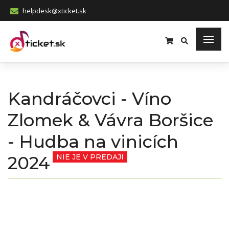
helpdesk@xticket.sk
Kandráčovci - Víno
Zlomek & Vávra Boršice
- Hudba na vinicích
2024
NIE JE V PREDAJI