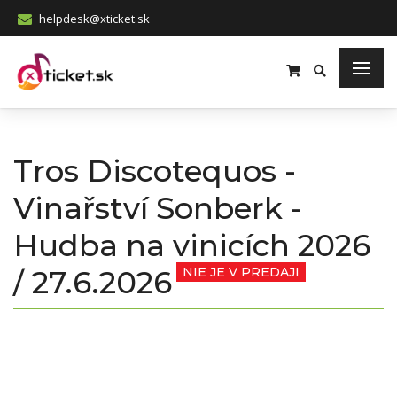
helpdesk@xticket.sk
Tros Discotequos -
Vinařství Sonberk -
Hudba na vinicích 2026
/ 27.6.2026
NIE JE V PREDAJI