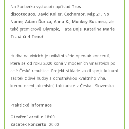
Na Sonberku vystoupí například
Tros
discotequos,
David Koller, Čechomor, Mig 21, No
Name, Adam Ďurica, Anna K., Monkey Business
, ale
také premiérově
Olympic, Tata Bojs, Kateřina Marie
Tichá či 4 Tenoři
.
Hudba na vinicích je unikátní série open-air koncertů,
která se od roku 2020 koná v moderních vinařstvích po
celé České republice. Projekt si klade za cíl spojit kulturní
zážitek z živé hudby s ochutnávkou kvalitního vína,
kterou ocení jak místní, tak turisté z Česka i Slovenska.
Praktické informace
Otevření areálu:
18:00
Začátek koncertu:
20:00