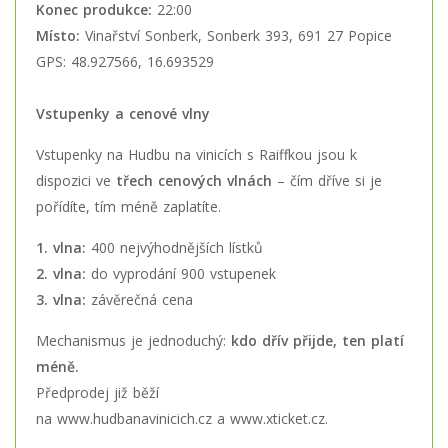
Konec produkce:
22:00
Místo:
Vinařství Sonberk, Sonberk 393, 691 27 Popice
GPS: 48.927566, 16.693529
Vstupenky a cenové vlny
Vstupenky na Hudbu na vinicích s Raiffkou jsou k
dispozici ve
třech cenových vlnách
– čím dříve si je
pořídíte, tím méně zaplatíte.
1. vlna:
400 nejvýhodnějších lístků
2. vlna:
do vyprodání 900 vstupenek
3. vlna:
závěrečná cena
Mechanismus je jednoduchý:
kdo dřív přijde, ten platí
méně.
Předprodej již běží
na
www.hudbanavinicich.cz
a
www.xticket.cz
.