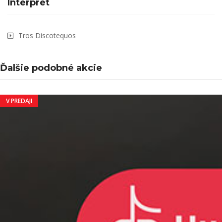
Interpret
Tros Discotequos
Ďalšie podobné akcie
V PREDAJI