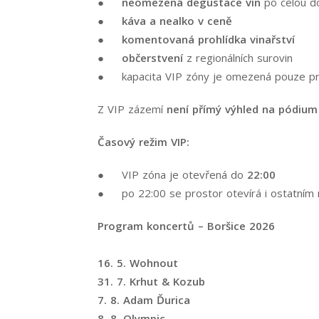
●
neomezená degustace vín
po celou d
●
káva a nealko v ceně
●
komentovaná prohlídka vinařství
●
občerstvení
z regionálních surovin
● kapacita VIP zóny je omezená pouze p
Z VIP zázemí
není přímý výhled na pódium
Časový režim VIP:
● VIP zóna je otevřená do
22:00
● po 22:00 se prostor otevírá i ostatním 
Program koncertů – Boršice 2026
16. 5.
Wohnout
31. 7. Krhut & Kozub
7. 8. Adam Ďurica
8. 8. Olympic