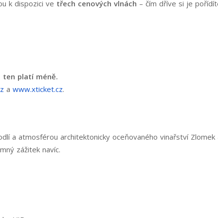
ou k dispozici ve
třech cenových vlnách
– čím dříve si je pořídí
, ten platí méně.
cz
a
www.xticket.cz
.
lí a atmosférou architektonicky oceňovaného vinařství Zlomek &
mný zážitek navíc.