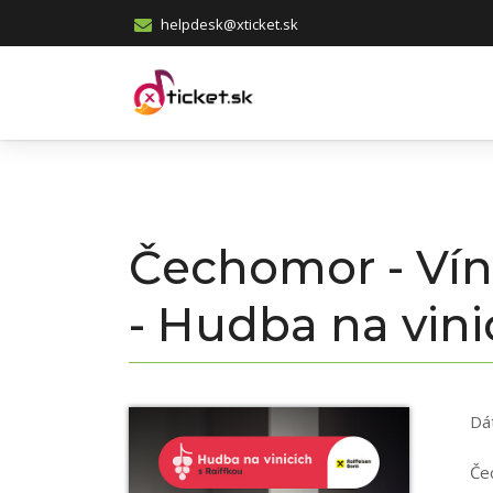
helpdesk@xticket.sk
Čechomor - Vín
- Hudba na vini
Dá
Če