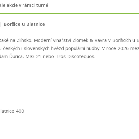
šie akcie v rámci turné
| Boršice u Blatnice
 také na Zlínsko. Moderní vinařství Zlomek & Vávra v Boršicích u 
du českých i slovenských hvězd populární hudby. V roce 2026 mez
dam Ďurica, MIG 21 nebo Tros Discotequos.
latnice 400