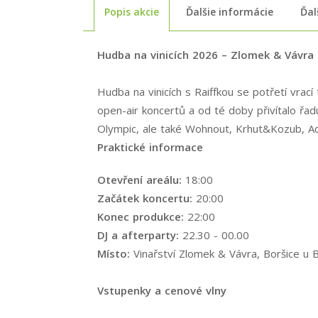
Popis akcie
Ďalšie informácie
Ďal
Hudba na vinicích 2026 – Zlomek & Vávra 
Hudba na vinicích s Raiffkou se potřetí vrací
open-air koncertů a od té doby přivítalo řa
Olympic, ale také Wohnout, Krhut&Kozub, A
Praktické informace
Otevření areálu:
18:00
Začátek koncertu:
20:00
Konec produkce:
22:00
DJ a afterparty:
22.30 - 00.00
Místo:
Vinařství Zlomek & Vávra, Boršice u B
Vstupenky a cenové vlny