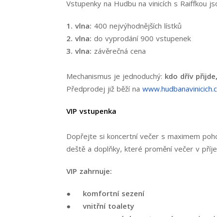
Vstupenky na Hudbu na vinicích s Raiffkou js
1. vlna:
400 nejvýhodnějších lístků
2. vlna:
do vyprodání 900 vstupenek
3. vlna:
závěrečná cena
Mechanismus je jednoduchý:
kdo dřív přijde
Předprodej již běží na
www.hudbanavinicich.
VIP vstupenka
Dopřejte si koncertní večer s maximem pohod
deště a doplňky, které promění večer v příje
VIP zahrnuje:
●
komfortní sezení
●
vnitřní toalety