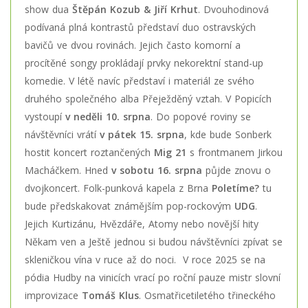
show dua
Štěpán Kozub & Jiří Krhut
. Dvouhodinová
podívaná plná kontrastů představí duo ostravských
bavičů ve dvou rovinách. Jejich často komorní a
procítěné songy prokládají prvky nekorektní stand-up
komedie. V létě navíc představí i materiál ze svého
druhého společného alba Přeježděný vztah. V Popicích
vystoupí
v neděli 10. srpna
. Do popové roviny se
návštěvníci vrátí
v pátek 15. srpna
, kde bude Sonberk
hostit koncert roztančených
Mig 21
s frontmanem Jirkou
Macháčkem. Hned
v sobotu 16. srpna
půjde znovu o
dvojkoncert. Folk-punková kapela z Brna
Poletíme?
tu
bude předskakovat známějším pop-rockovým
UDG
.
Jejich Kurtizánu, Hvězdáře, Atomy nebo novější hity
Někam ven a Ještě jednou si budou návštěvníci zpívat se
skleničkou vína v ruce až do noci. V roce 2025 se na
pódia Hudby na vinicích vrací po roční pauze mistr slovní
improvizace
Tomáš Klus
. Osmatřicetiletého třineckého