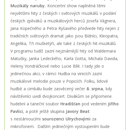
Muzikály naruby.
Koncertní show naplněná těmi
největšími hity z českých i světových muzikálů v podání
českých zpěváků a muzikálových herců Josefa Vágnera,
Jana Kopečného a Petra Ryšavého předvede hity nejen z
tradičních světových dramat jako jsou Bídníci, Kleopatra,
Angelika, Tři mušketýři, ale také z českých hit-muzikálů.
V programu tudíž zazní nejznámější hity od Waldemara
Matušky, Janka Ledeckého, Karla Gotta, Michala Davida,
Heleny Vondráčkové nebo Lucie Bílé. I tady jde o
jedinečnou akci, v rámci Hudba na vinicích zazní
muzikálové melodie pouze v Popicích. Folku, lidové
hudbě a cimbálu bude zasvěcený večer
8. srpna
, kdy
návštěvníci uvidí dvojkoncert. Divákům se připomene
hudební a taneční soubor
Hradišťan
pod vedením
Jiřího
Pavlici
, a poté ještě skupina
Javory Beat
s nestárnoucími
sourozenci Ulrychovými
za
mikrofonem. Dalším jedinečným vystoupením bude