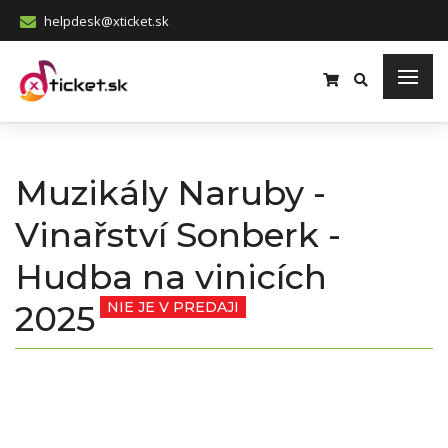
helpdesk@xticket.sk
Muzikály Naruby -
Vinařství Sonberk -
Hudba na vinicích
2025
NIE JE V PREDAJI