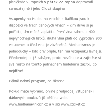
písničkáře v Popicích
v pátek 22. srpna
doprovodí
samozřejmě i jeho Cílová skupina.
Vstupenky na Hudbu na vinicích s Raiffkou jsou k
dispozici ve třech cenových vlnách – čím dříve si je
pořídíte, tím méně zaplatíte. První vlna zahrnuje 400
nejvýhodnějších lístků, druhá vlna platí do vyprodání 900
vstupenek a třetí vlna je závěrečná. Mechanismus je
jednoduchý – kdo dřív přijde, ten má vstupenku levnější.
Předprodej je již zahájen, proto neváhejte a zajistěte si
své místo na tomto jedinečném hudebním zážitku co
nejdříve!
Pěkně nabitý program, co říkáte?
Pokud máte vybráno, online předprodej vstupenek i
dárkových poukazů
již běží na webu
www.hudbanavinicich.cz
a v síti
www.xticket.cz
.