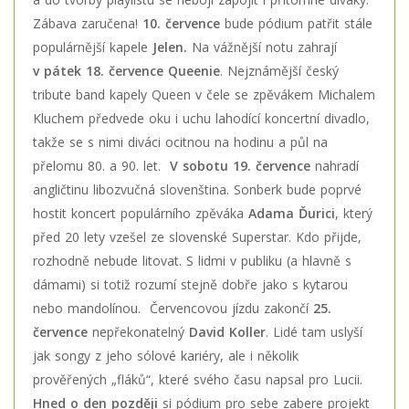
Zábava zaručena!
10. července
bude pódium patřit stále
populárnější kapele
Jelen.
Na vážnější notu zahrají
v pátek 18. července Queenie
. Nejznámější český
tribute band kapely Queen v čele se zpěvákem Michalem
Kluchem předvede oku i uchu lahodící koncertní divadlo,
takže se s nimi diváci ocitnou na hodinu a půl na
přelomu 80. a 90. let.
V sobotu 19. července
nahradí
angličtinu libozvučná slovenština. Sonberk bude poprvé
hostit koncert populárního zpěváka
Adama Ďurici
, který
před 20 lety vzešel ze slovenské Superstar. Kdo přijde,
rozhodně nebude litovat. S lidmi v publiku (a hlavně s
dámami) si totiž rozumí stejně dobře jako s kytarou
nebo mandolínou. Červencovou jízdu zakončí
25.
července
nepřekonatelný
David Koller
. Lidé tam uslyší
jak songy z jeho sólové kariéry, ale i několik
prověřených „fláků“, které svého času napsal pro Lucii.
Hned o den později
si pódium pro sebe zabere projekt