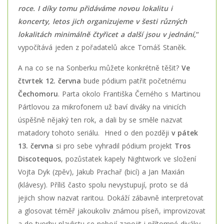
roce. I díky tomu přidáváme novou lokalitu i
koncerty, letos jich organizujeme v šesti různých
lokalitách minimálně čtyřicet a další jsou v jednání,
“
vypočítává jeden z pořadatelů akce Tomáš Staněk.
A na co se na Sonberku můžete konkrétně těšit?
Ve
čtvrtek 12. června
bude pódium patřit početnému
Čechomoru
. Parta okolo Františka Černého s Martinou
Pártlovou za mikrofonem už baví diváky na vinicích
úspěšně nějaký ten rok, a dali by se směle nazvat
matadory tohoto seriálu. Hned o den později
v pátek
13. června
si pro sebe vyhradil pódium projekt
Tros
Discotequos
, pozůstatek kapely Nightwork ve složení
Vojta Dyk (zpěv), Jakub Prachař (bicí) a Jan Maxián
(klávesy). Příliš často spolu nevystupují, proto se dá
jejich show nazvat raritou. Dokáží zábavně interpretovat
a glosovat téměř jakoukoliv známou píseň, improvizovat
a do tvorby playlistu se nebojí zapojit i přítomné diváky.