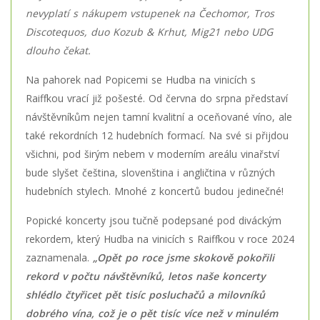
nevyplatí s nákupem vstupenek na Čechomor, Tros
Discotequos, duo Kozub & Krhut, Mig21 nebo UDG
dlouho čekat.
Na pahorek nad Popicemi se Hudba na vinicích s
Raiffkou vrací již pošesté. Od června do srpna představí
návštěvníkům nejen tamní kvalitní a oceňované víno, ale
také rekordních 12 hudebních formací. Na své si přijdou
všichni, pod širým nebem v moderním areálu vinařství
bude slyšet čeština, slovenština i angličtina v různých
hudebních stylech. Mnohé z koncertů budou jedinečné!
Popické koncerty jsou tučně podepsané pod diváckým
rekordem, který Hudba na vinicích s Raiffkou v roce 2024
zaznamenala.
„Opět po roce jsme skokově pokořili
rekord v počtu návštěvníků, letos naše koncerty
shlédlo čtyřicet pět tisíc posluchačů a milovníků
dobrého vína, což je o pět tisíc více než v minulém